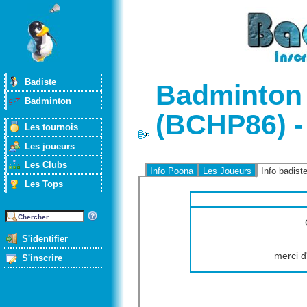
Badiste
Badminton 
Badminton
(BCHP86) -
Les tournois
Les joueurs
Les Clubs
Info Poona
Les Joueurs
Info badist
Les Tops
S'identifier
merci d
S'inscrire