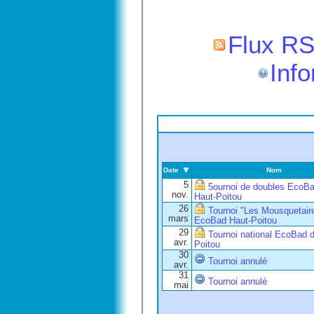
Flux RS
Info
Date
Nom
5
5ournoi de doubles EcoB
nov.
Haut-Poitou
26
Tournoi "Les Mousquetair
mars
EcoBad Haut-Poitou
29
Tournoi national EcoBad 
avr.
Poitou
30
Tournoi annulé
avr.
31
Tournoi annulé
mai