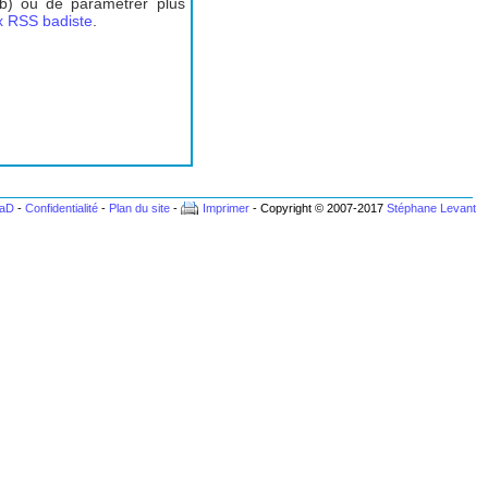
ub) ou de paramétrer plus
ux RSS badiste
.
BaD
-
Confidentialité
-
Plan du site
-
Imprimer
- Copyright © 2007-2017
Stéphane Levant