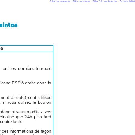
Aller au contenu
Aller au menu
Aller à la recherche
Accessibilité
te
ent les derniers tournois
'icone RSS à droite dans la
ent et date) sont utilisés
: si vous utilisez le bouton
 donc si vous modifiez vos
tualisé que 24h plus tard
contextuel).
er ces informations de façon