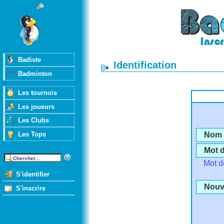
Badiste
Identification
Badminton
Les tournois
Les joueurs
Les Clubs
Les Tops
Nom d
Mot 
Mot d
S'identifier
Nouve
S'inscrire