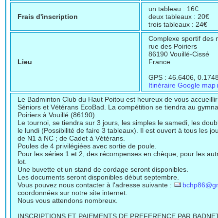
un tableau : 16€
Frais d'inscription
deux tableaux : 20€
trois tableaux : 24€
Complexe sportif des m
rue des Poiriers
86190 Vouillé-Cissé
Lieu
France
GPS : 46.6406, 0.1748
Itinéraire Google map
Le Badminton Club du Haut Poitou est heureux de vous accueillir
Séniors et Vétérans EcoBad. La compétition se tiendra au gymna
Poiriers à Vouillé (86190).
Le tournoi, se tiendra sur 3 jours, les simples le samedi, les doub
le lundi (Possibilité de faire 3 tableaux). Il est ouvert à tous les 
de N1 à NC ; de Cadet à Vétérans.
Poules de 4 privilégiées avec sortie de poule.
Pour les séries 1 et 2, des récompenses en chèque, pour les aut
lot.
Une buvette et un stand de cordage seront disponibles.
Les documents seront disponibles début septembre.
Vous pouvez nous contacter à l'adresse suivante :
bchp86@gm
coordonnées sur notre site internet.
Nous vous attendons nombreux.
INSCRIPTIONS ET PAIEMENTS DE PREFERENCE PAR BADNE