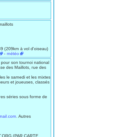
aillots
9 (209km à vol d'oiseau)
-
météo
 pour son tournoi national
se des Maillots, rue des
les le samedi et les mixtes
joueurs et joueuses, classés
res séries sous forme de
ail.com
. Autres
T.ORG (PAR CARTE