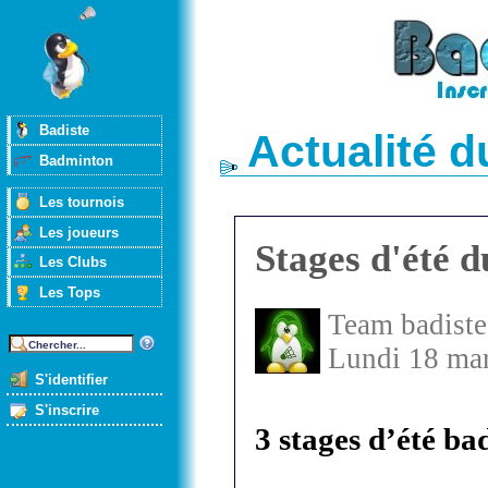
Badiste
Actualité 
Badminton
Les tournois
Les joueurs
Stages d'été d
Les Clubs
Les Tops
Team badiste
Lundi 18 ma
S'identifier
S'inscrire
3 stages d’été b