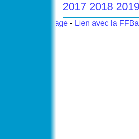
2017
2018
201
Haut de page
-
Lien avec la FFB