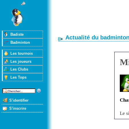
Badiste
Actualité du badminto
Badminton
Les tournois
Mi
Les joueurs
Les Clubs
Les Tops
Chan
S'identifier
S'inscrire
Le s