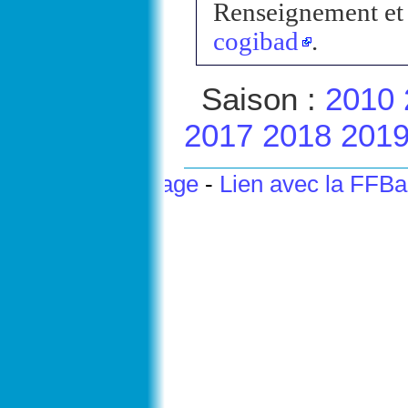
Renseignement et 
cogibad
.
Saison :
2010
2017
2018
201
Haut de page
-
Lien avec la FFB