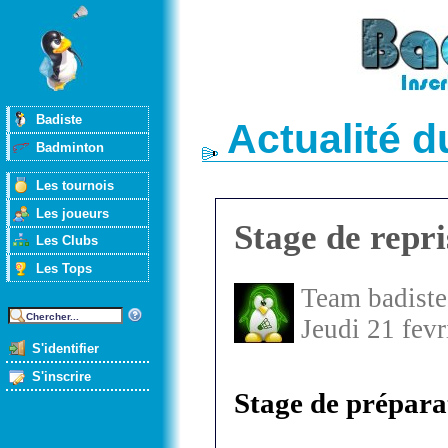
Badiste
Actualité 
Badminton
Les tournois
Les joueurs
Stage de repr
Les Clubs
Les Tops
Team badiste
Jeudi 21 fev
S'identifier
S'inscrire
Stage de prépara