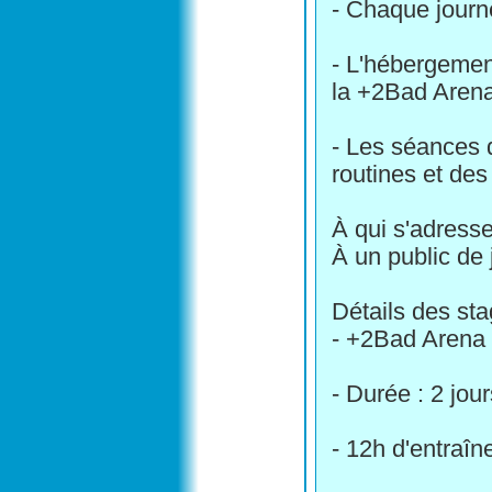
- Chaque journé
- L'hébergement
la +2Bad Arena
- Les séances d
routines et de
À qui s'adress
À un public de 
Détails des st
- +2Bad Arena
- Durée : 2 jo
- 12h d'entraî