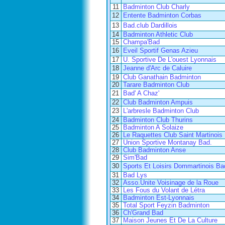
11
Badminton Club Charly
12
Entente Badminton Corbas
13
Bad.club Dardillois
14
Badminton Athletic Club
15
Champa'Bad
16
Eveil Sportif Genas Azieu
17
U. Sportive De L'ouest Lyonnais
18
Jeanne d'Arc de Caluire
19
Club Ganathain Badminton
20
Tarare Badminton Club
21
Bad' A Chaz'
22
Club Badminton Ampuis
23
L'arbresle Badminton Club
24
Badminton Club Thurins
25
Badminton A Solaize
26
Le Raquettes Club Saint Martinois
27
Union Sportive Montanay Bad.
28
Club Badminton Anse
29
Sim'Bad
30
Sports Et Loisirs Dommartinois B
31
Bad Lys
32
Asso.Unite Voisinage de la Roue
33
Les Fous du Volant de Létra
34
Badminton Est-Lyonnais
35
Total Sport Feyzin Badminton
36
Ch'Grand Bad
37
Maison Jeunes Et De La Culture