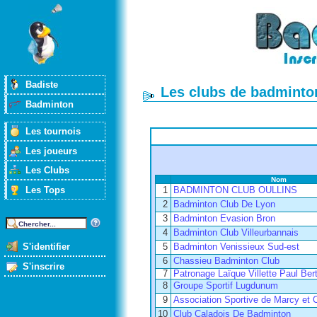
Badiste
Les clubs de badminto
Badminton
Les tournois
Les joueurs
Les Clubs
Nom
Les Tops
1
BADMINTON CLUB OULLINS
2
Badminton Club De Lyon
3
Badminton Evasion Bron
4
Badminton Club Villeurbannais
S'identifier
5
Badminton Venissieux Sud-est
6
Chassieu Badminton Club
S'inscrire
7
Patronage Laïque Villette Paul Ber
8
Groupe Sportif Lugdunum
9
Association Sportive de Marcy et 
10
Club Caladois De Badminton