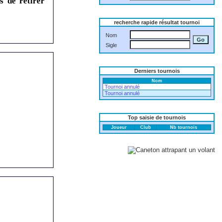
s de retirer
recherche rapide résultat tournoi
Nom
Sigle
Derniers tournois
Nom
Tournoi annulé
Tournoi annulé
Top saisie de tournois
Joueur
Club
Nb tournois