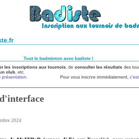
te.fr
Tout le badminton avec badiste !
er les inscriptions aux tournois
, de
consulter les résultats
des tour
 un club
, etc.
 présentation
.
Pour vous inscrire immédiatement,
c'est
d'interface
embre 2024