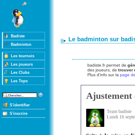
Badiste
Le badminton sur badis
Badminton
Les tournois
Les joueurs
badiste.fr permet de
gér
des joueurs, de
trouver
Les Clubs
Plus d'info sur la
page de
Les Tops
Ajustement 
S'identifier
Team badiste
S'inscrire
Lundi 16 sept