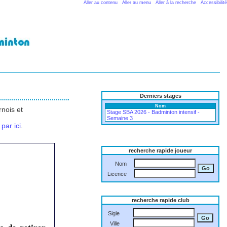
Aller au contenu
Aller au menu
Aller à la recherche
Accessibilité
Derniers stages
Nom
nois et
Stage SBA 2026 - Badminton intensif -
Semaine 3
 par ici
.
recherche rapide joueur
Nom
Licence
recherche rapide club
Sigle
Ville