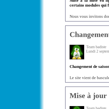
Suite à la mise en l
certains modules qui 
Nous vous invitons don
Changement 
Team badiste
Lundi 2 septe
Changement de saison
Le site vient de bascul
Mise à jour
Team badiste